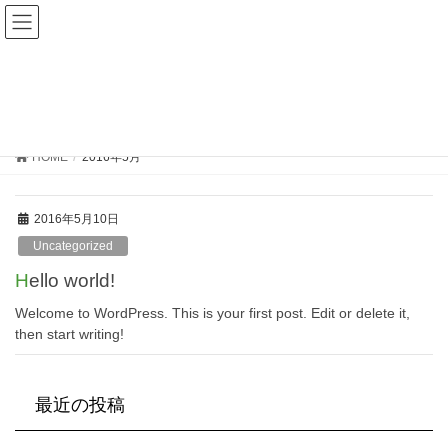
お客様相談室
0120-415-280
2016年5月
HOME
2016年5月
2016年5月10日
Uncategorized
Hello world!
Welcome to WordPress. This is your first post. Edit or delete it,
then start writing!
最近の投稿